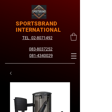
SPORTSBRAND
INTERNATIONAL
TEL 02-8071492
083-8037252
081-4340029