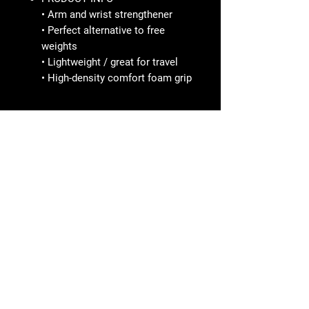
• Arm and wrist strengthener
• Perfect alternative to free
weights
• Lightweight / great for travel
• High-density comfort foam grip
SPORTBRAND
Line ID nana2612
CONTECT US
โทร 02-8071492