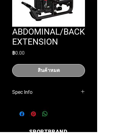
ABDOMINAL/BACK
EXTENSION
ราคา
฿0.00
สินค้าหมด
Spec Info
Dimensions | 1660x1250x1460mm
Weight Stack | 110kgs
SPORTBRAND