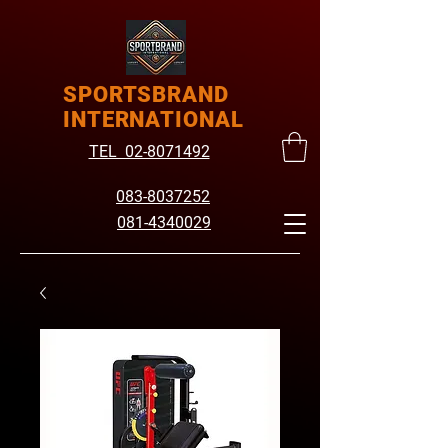
SPORTSBRAND
INTERNATIONAL
TEL 02-8071492
083-8037252
081-4340029