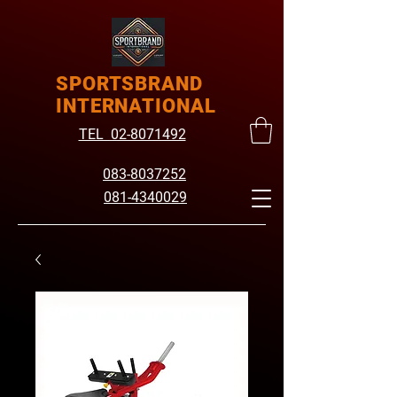
SPORTSBRAND
INTERNATIONAL
TEL 02-8071492
083-8037252
081-4340029